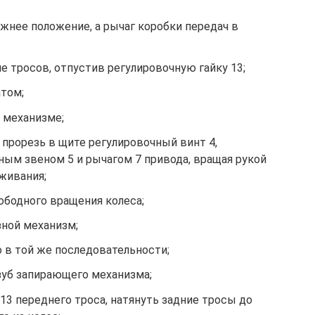
жнее поло­жение, а рычаг коробки передач в
 тросов, отпустив регулировочную гайку 13;
атом;
 механизме;
прорезь в щите регулировочный винт 4,
ым звеном 5 и рычагом 7 привода, вращая рукой
живания;
вободного вращения колеса;
ной меха­низм;
 в той же последовательности;
зуб запира­ющего механизма;
13 перед­него троса, натянуть задние тросы до