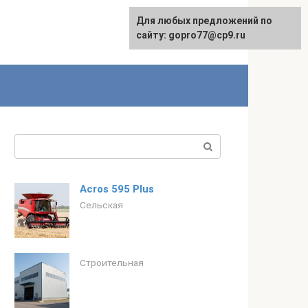
Для любых предложений по
сайту: gopro77@cp9.ru
Поиск:
Аcros 595 Plus
Сельская
Строительная