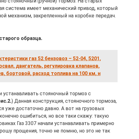
чно стояночный (ручной) тормоз. На старых
ная система имеет механический привод, который
ой механизм, закрепленный на коробке передач.
 старого образца.
теристики газ 52 бензовоз – 52-04, 5201,
свал, двигатель, регулировка клапанов,
, бортовой, расход топлива на 100 км, н
ли устанавливать стояночный тормоз с
рис.2.
) Данная конструкция, стояночного тормоза,
я уже достаточно давно. А вот на грузовых
конечно ошибиться, но все таки скажу: такую
овиках Газ 3307 начали устанавливать примерно
рошу прощения, точно не помню, но это не так