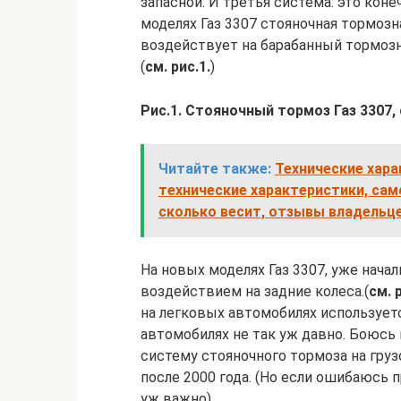
запасной. И третья система: это коне
моделях Газ 3307 стояночная тормоз
воздействует на барабанный тормозн
(
см. рис.1.
)
Рис.1. Стояночный тормоз Газ 3307,
Читайте также:
Технические харак
технические характеристики, само
сколько весит, отзывы владельцев
На новых моделях Газ 3307, уже нача
воздействием на задние колеса.(
см. 
на легковых автомобилях используетс
автомобилях не так уж давно. Боюсь 
систему стояночного тормоза на груз
после 2000 года. (Но если ошибаюсь п
уж важно).