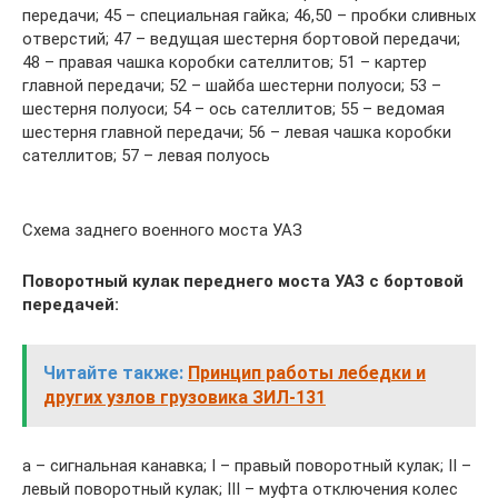
пеpедачи; 45 – специальная гайка; 46,50 – пробки сливных
отверстий; 47 – ведущая шестерня боpтовой пеpедачи;
48 – правая чашка коробки сателлитов; 51 – картер
главной передачи; 52 – шайба шестерни полуоси; 53 –
шестерня полуоси; 54 – ось сателлитов; 55 – ведомая
шестерня главной передачи; 56 – левая чашка коробки
сателлитов; 57 – левая полуось
Схема заднего военного моста УАЗ
Поворотный кулак переднего моста УАЗ с бортовой
передачей:
Читайте также:
Принцип работы лебедки и
других узлов грузовика ЗИЛ-131
а – сигнальная канавка; I – правый поворотный кулак; II –
левый поворотный кулак; III – муфта отключения колес