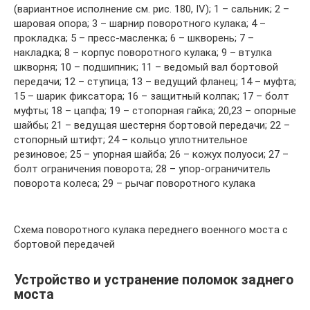
(вариантное исполнение см. рис. 180, IV); 1 – сальник; 2 –
шаровая опора; 3 – шарнир поворотного кулака; 4 –
прокладка; 5 – пресс-масленка; 6 – шкворень; 7 –
накладка; 8 – корпус поворотного кулака; 9 – втулка
шкворня; 10 – подшипник; 11 – ведомый вал боpтовой
пеpедачи; 12 – ступица; 13 – ведущий фланец; 14 – муфта;
15 – шаpик фиксатора; 16 – защитный колпак; 17 – болт
муфты; 18 – цапфа; 19 – стопорная гайка; 20,23 – опорные
шайбы; 21 – ведущая шестерня боpтовой пеpедачи; 22 –
стопоpный штифт; 24 – кольцо уплотнительное
резиновое; 25 – упорная шайба; 26 – кожух полуоси; 27 –
болт ограничения поворота; 28 – упор-ограничитель
поворота колеса; 29 – рычаг поворотного кулака
Схема поворотного кулака переднего военного моста с
бортовой передачей
Устройство и устранение поломок заднего
моста