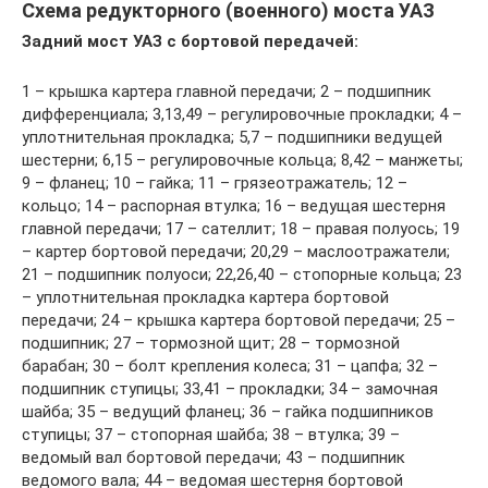
Схема редукторного (военного) моста УАЗ
Задний мост УАЗ с бортовой передачей:
1 – крышка картера главной передачи; 2 – подшипник
дифференциала; 3,13,49 – регулировочные прокладки; 4 –
уплотнительная прокладка; 5,7 – подшипники ведущей
шестерни; 6,15 – регулировочные кольца; 8,42 – манжеты;
9 – фланец; 10 – гайка; 11 – грязеотражатель; 12 –
кольцо; 14 – распорная втулка; 16 – ведущая шестерня
главной передачи; 17 – сателлит; 18 – правая полуось; 19
– картер боpтовой пеpедачи; 20,29 – маслоотражатели;
21 – подшипник полуоси; 22,26,40 – стопорные кольца; 23
– уплотнительная прокладка картера боpтовой
пеpедачи; 24 – крышка картера боpтовой пеpедачи; 25 –
подшипник; 27 – тормозной щит; 28 – тормозной
барабан; 30 – болт крепления колеса; 31 – цапфа; 32 –
подшипник ступицы; 33,41 – прокладки; 34 – замочная
шайба; 35 – ведущий фланец; 36 – гайка подшипников
ступицы; 37 – стопорная шайба; 38 – втулка; 39 –
ведомый вал боpтовой пеpедачи; 43 – подшипник
ведомого вала; 44 – ведомая шестерня боpтовой