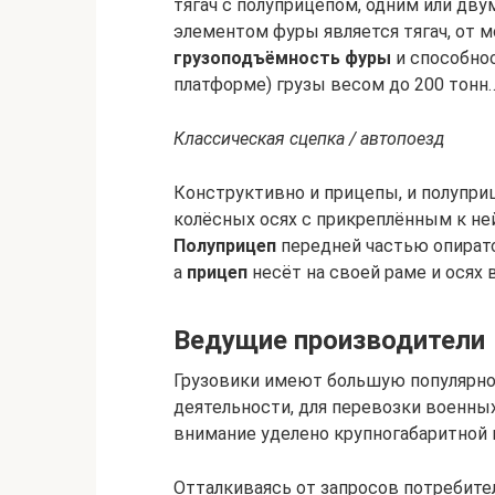
тягач с полуприцепом, одним или дву
элементом фуры является тягач, от м
грузоподъёмность фуры
и способнос
платформе) грузы весом до 200 тонн
Классическая сцепка / автопоезд
Конструктивно и прицепы, и полупри
колёсных осях с прикреплённым к не
Полуприцеп
передней частью опиратся
а
прицеп
несёт на своей раме и осях 
Ведущие производители
Грузовики имеют большую популярно
деятельности, для перевозки военны
внимание уделено крупногабаритной 
Отталкиваясь от запросов потребите