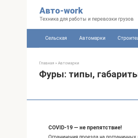
Перейти
Авто-work
к
контенту
Техника для работы и перевозки грузов
Сельская
Автомарки
Строите
Главная
»
Автомарки
Фуры: типы, габарит
COVID-19 — не препятствие!
Ограничения проезда на пограничных