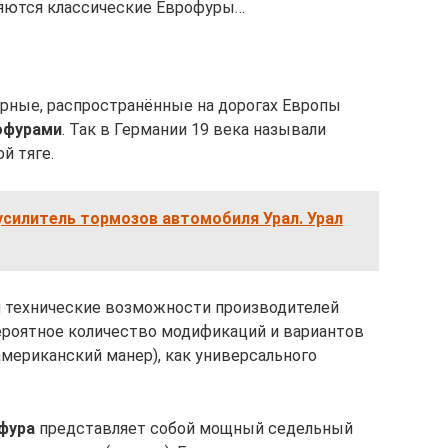
ляются классические Еврофуры…
рные, распространённые на дорогах Европы
офурами
. Так в Германии 19 века называли
й тяге.
силитель тормозов автомобиля Урал. Урал
и технические возможности производителей
ероятное количество модификаций и вариантов
американский манер), как универсального
фура
представляет собой мощный седельный