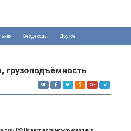
льная
Вездеходы
Другое
ы, грузоподъёмность
 постах РФ
Не касаются международных