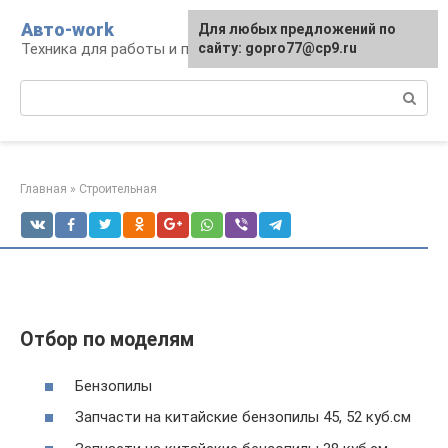
Перейти
Авто-work
Для любых предложений по
к
Техника для работы и перевозки грузов
сайту: gopro77@cp9.ru
контенту
Поиск:
Главная
»
Строительная
Отбор по моделям
Бензопилы
Запчасти на китайские бензопилы 45, 52 куб.см