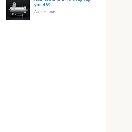
уаз 469
Автомарки